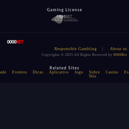
Gaming License
Responsible Gambling
About us
Copyrights © 2025 All Rights Reserved by
0000Bet
Related Sites
ade
Eventos
Dicas
Aplicativo
Jogo
Sobre
Casino
Es
Nós