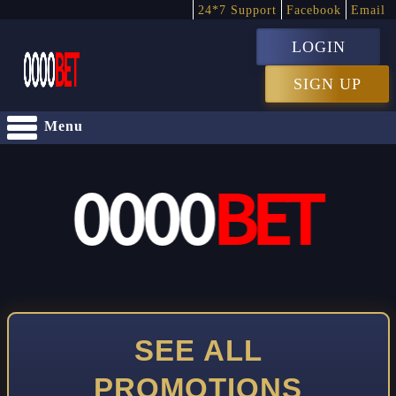
24*7 Support
Facebook
Email
LOGIN
SIGN UP
Menu
SEE ALL
PROMOTIONS