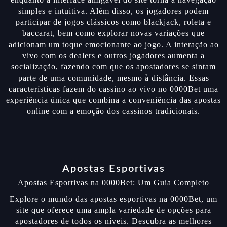
simples e intuitiva. Além disso, os jogadores podem
participar de jogos clássicos como blackjack, roleta e
baccarat, bem como explorar novas variações que
adicionam um toque emocionante ao jogo. A interação ao
vivo com os dealers e outros jogadores aumenta a
socialização, fazendo com que os apostadores se sintam
parte de uma comunidade, mesmo à distância. Essas
características fazem do cassino ao vivo no 0000Bet uma
experiência única que combina a conveniência das apostas
online com a emoção dos cassinos tradicionais.
Apostas Esportivas
Apostas Esportivas na 0000Bet: Um Guia Completo
Explore o mundo das apostas esportivas na 0000Bet, um
site que oferece uma ampla variedade de opções para
apostadores de todos os níveis. Descubra as melhores