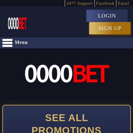
24*7 Support
Facebook
Email
LOGIN
SIGN UP
Menu
SEE ALL
PROMOTIONS