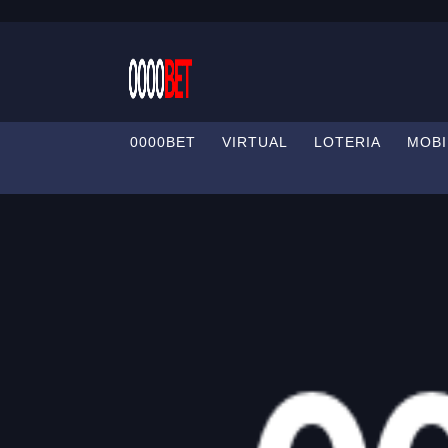
0000BET
VIRTUAL
LOTERIA
MOBI