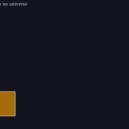
o no universo