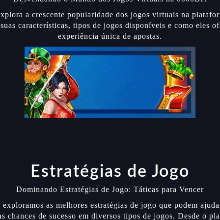
explora a crescente popularidade dos jogos virtuais na plataf
suas características, tipos de jogos disponíveis e como eles 
experiência única de apostas.
Estratégias de Jogo
Dominando Estratégias de Jogo: Táticas para Vencer
, exploramos as melhores estratégias de jogo que podem ajuda
s chances de sucesso em diversos tipos de jogos. Desde o pl