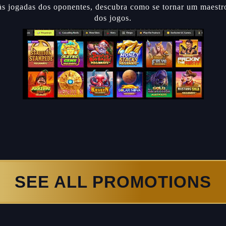
às jogadas dos oponentes, descubra como se tornar um maestr
dos jogos.
SEE ALL PROMOTIONS