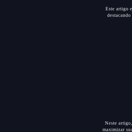
Este artigo 
destacando 
Neste artigo
maximizar sua