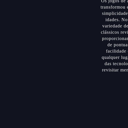
Os jogos de a
transformou 
simplicidade
idades. No
variedade de
clássicos re
proporcionar
de pontua
facilidade
qualquer lug
das tecnolo
revisitar me