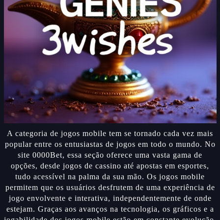
A categoria de jogos mobile tem se tornado cada vez mais
popular entre os entusiastas de jogos em todo o mundo. No
site 0000Bet, essa seção oferece uma vasta gama de
opções, desde jogos de cassino até apostas em esportes,
tudo acessível na palma da sua mão. Os jogos mobile
permitem que os usuários desfrutem de uma experiência de
jogo envolvente e interativa, independentemente de onde
estejam. Graças aos avanços na tecnologia, os gráficos e a
jogabilidade dos jogos mobile estão em constante evolução,