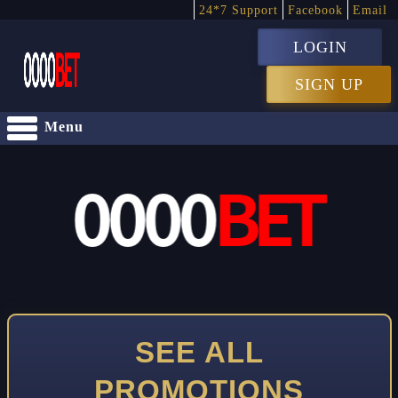
24*7 Support
Facebook
Email
LOGIN
SIGN UP
Menu
SEE ALL
PROMOTIONS