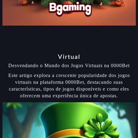
Virtual
Desvendando o Mundo dos Jogos Virtuais na 0000Bet
Este artigo explora a crescente popularidade dos jogos
virtuais na plataforma 0000Bet, destacando suas
características, tipos de jogos disponíveis e como eles
oferecem uma experiência única de apostas.