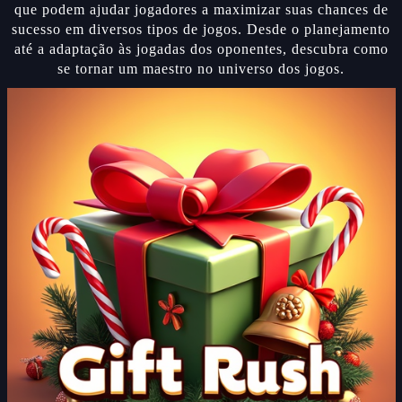
que podem ajudar jogadores a maximizar suas chances de
sucesso em diversos tipos de jogos. Desde o planejamento
até a adaptação às jogadas dos oponentes, descubra como
se tornar um maestro no universo dos jogos.